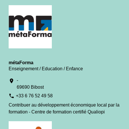
métaForma
Enseignement / Education / Enfance
-
location_on
69690 Bibost
phone
+33 6 76 52 49 58
Contribuer au développement économique local par la
formation - Centre de formation certifié Qualiopi