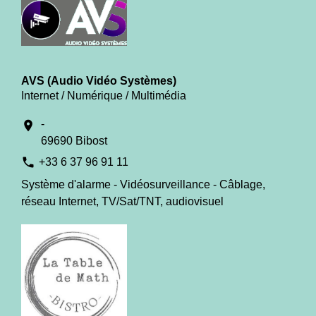
AVS (Audio Vidéo Systèmes)
Internet / Numérique / Multimédia
-
location_on
69690 Bibost
phone
+33 6 37 96 91 11
Système d'alarme - Vidéosurveillance - Câblage,
réseau Internet, TV/Sat/TNT, audiovisuel