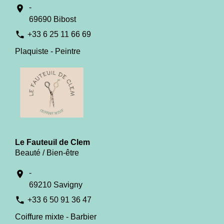
-
location_on
69690 Bibost
phone
+33 6 25 11 66 69
Plaquiste - Peintre
Le Fauteuil de Clem
Beauté / Bien-être
-
location_on
69210 Savigny
phone
+33 6 50 91 36 47
Coiffure mixte - Barbier