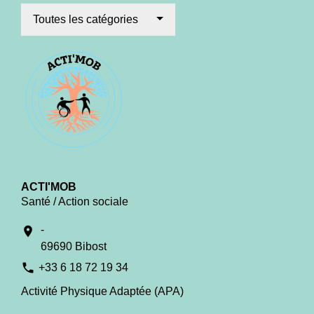
Toutes les catégories
ACTI'MOB
Santé / Action sociale
-
location_on
69690 Bibost
phone
+33 6 18 72 19 34
Activité Physique Adaptée (APA)