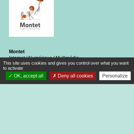
Montet
Internet / Numérique / Multimédia
This site uses cookies and gives you control over what you want
to activate
-
location_on
OK, accept all
Deny all cookies
Personalize
69690 Bibost
phone
+33 6 26 79 00 41
Graphisme et illustration