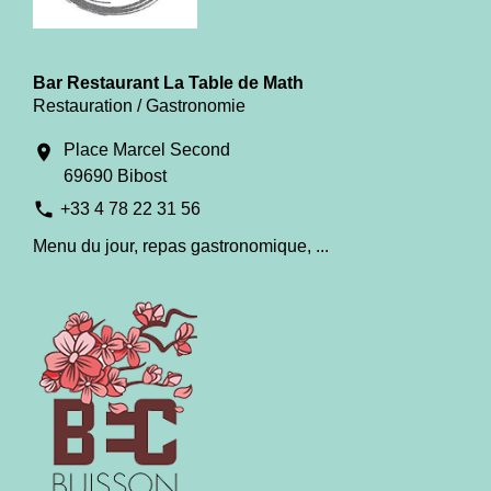
Bar Restaurant La Table de Math
Restauration / Gastronomie
Place Marcel Second
location_on
69690 Bibost
phone
+33 4 78 22 31 56
Menu du jour, repas gastronomique, ...