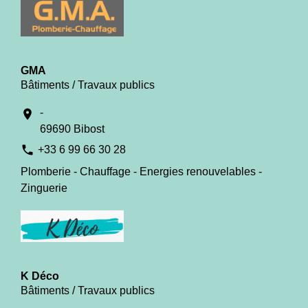
GMA
Bâtiments / Travaux publics
-
location_on
69690 Bibost
phone
+33 6 99 66 30 28
Plomberie - Chauffage - Energies renouvelables -
Zinguerie
K Déco
Bâtiments / Travaux publics