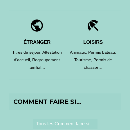
public
beach_access
ÉTRANGER
LOISIRS
Titres de séjour,
Attestation
Animaux,
Permis bateau,
d’accueil,
Regroupement
Tourisme,
Permis de
familial…
chasser…
COMMENT FAIRE SI…
Tous les Comment faire si…