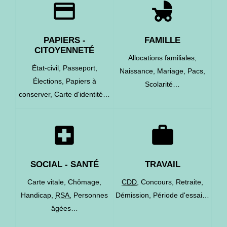
credit_card
child_friendly
PAPIERS -
FAMILLE
CITOYENNETÉ
Allocations familiales,
État-civil,
Passeport,
Naissance,
Mariage,
Pacs,
Élections,
Papiers à
Scolarité…
conserver,
Carte d'identité…
local_hospital
work
SOCIAL - SANTÉ
TRAVAIL
Carte vitale,
Chômage,
CDD
,
Concours,
Retraite,
Handicap,
RSA
,
Personnes
Démission,
Période d'essai…
âgées…