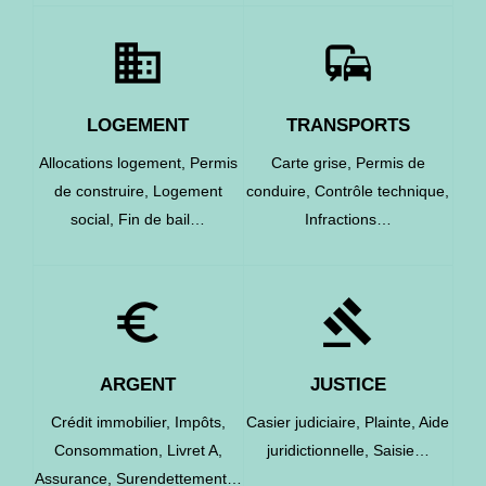
domain
commute
LOGEMENT
TRANSPORTS
Allocations logement,
Permis
Carte grise,
Permis de
de construire,
Logement
conduire,
Contrôle technique,
social,
Fin de bail…
Infractions…
euro_symbol
gavel
ARGENT
JUSTICE
Crédit immobilier,
Impôts,
Casier judiciaire,
Plainte,
Aide
Consommation,
Livret A,
juridictionnelle,
Saisie…
Assurance,
Surendettement…