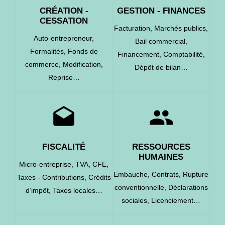
CRÉATION -
GESTION - FINANCES
CESSATION
Facturation,
Marchés publics,
Auto-entrepreneur,
Bail commercial,
Formalités,
Fonds de
Financement,
Comptabilité,
commerce,
Modification,
Dépôt de bilan…
Reprise…
drafts
people
FISCALITÉ
RESSOURCES
HUMAINES
Micro-entreprise,
TVA,
CFE,
Embauche,
Contrats,
Rupture
Taxes - Contributions,
Crédits
conventionnelle,
Déclarations
d’impôt,
Taxes locales…
sociales,
Licenciement…