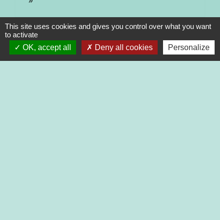
This site uses cookies and gives you control over what you want
to activate
OK, accept all
Deny all cookies
Personalize
Contacts
Commune de Bibost
1, place de la mairie
69690 Bibost - FRANCE
+33 4 74 70 76 07
Contact par formulaire
Horaires :
Lundi de 9h00 à 12h00
Mercredi de 14h00 à 18h00
Vendredi de 14h00 à 17h30