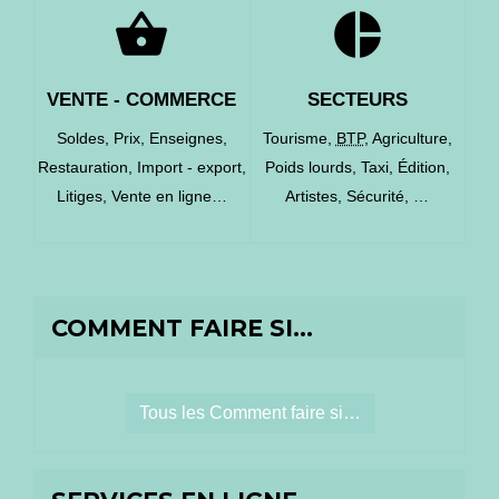
shopping_basket
pie_chart
VENTE - COMMERCE
SECTEURS
Soldes,
Prix,
Enseignes,
Tourisme,
BTP
,
Agriculture,
Restauration,
Import - export,
Poids lourds,
Taxi,
Édition,
Litiges,
Vente en ligne…
Artistes,
Sécurité, …
COMMENT FAIRE SI…
Tous les Comment faire si…