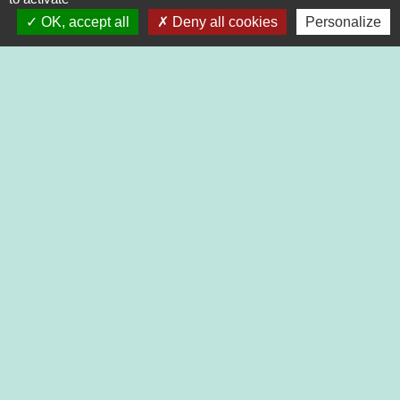
Mercredi de 14h00 à 18h00
OK, accept all
Deny all cookies
Personalize
Vendredi de 14h00 à 17h30
Liens
Communauté de Communes du Pays de l'Arbresle
Office du Tourisme des Monts du Lyonnais
Mon Pays de l'Arbresle
ADMR
Mentions légales
-
Politique de confidentialité
-
Accessibilité
-
Plan du site
-
Gestion des cookies
Site créé en partenariat avec Réseau des Communes