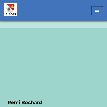
!-- Matomo -->
menu
Remi Bochard