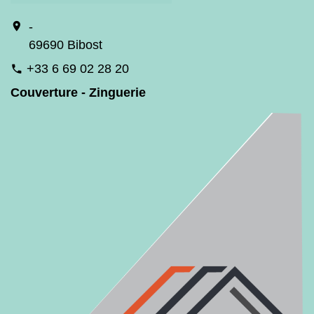
location_on
-
69690 Bibost
+33 6 69 02 28 20
phone
Couverture - Zinguerie