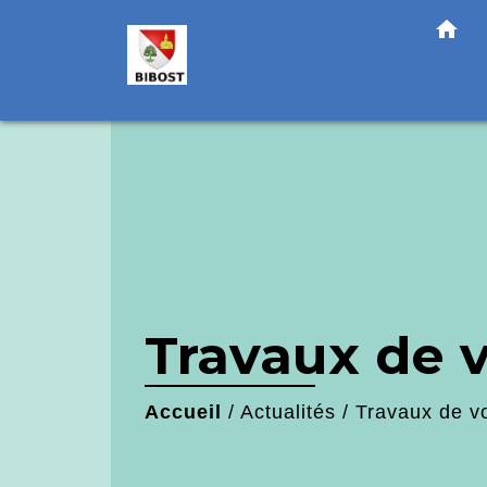
!-- Matomo -->
home
Travaux de v
Accueil
/
Actualités
/
Travaux de vo