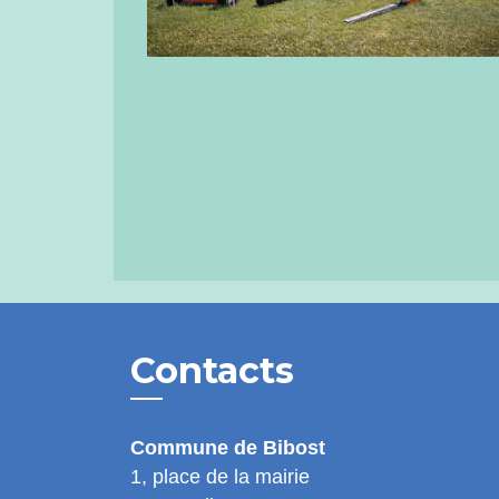
Contacts
Commune de Bibost
1, place de la mairie