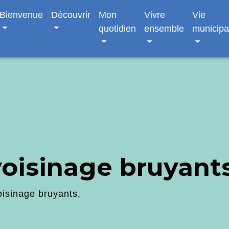
Bienvenue
Découvrir
Mon
Vivre
Vie
quotidien
ensemble
municipa
oisinage bruyants
isinage bruyants,