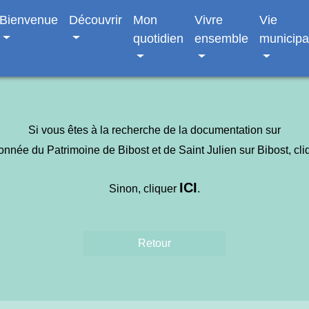
Bienvenue
Découvrir
Mon
Vivre
Vie
quotidien
ensemble
municipa
Si vous êtes à la recherche de la documentation sur
nnée du Patrimoine de Bibost et de Saint Julien sur Bibost, cl
ICI
Sinon, cliquer
.
Retour